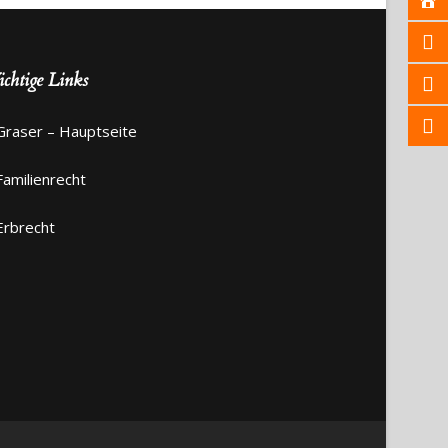
chtige Links
Graser – Hauptseite
Familienrecht
Erbrecht