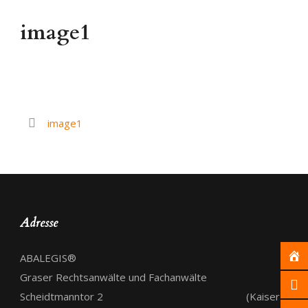
image1
image1
Adresse
ABALEGIS®
Graser Rechtsanwälte und Fachanwälte
Scheidtmanntor 2 (Kaiser-